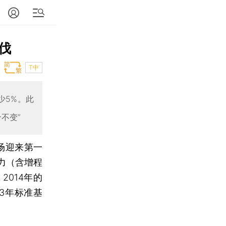
伐
T中
少5%。此
不变”
场迎来第一
力（含增程
014年的
13年标准基
。