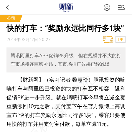
公司
快的打车：“奖励永远比同行多1块”
2014年02月17日 20:27
T中
腾讯阿里打车APP促销PK升级，但在规模并不大的打
车市场接连巨额补贴，其市场推广效果已经减淡
【财新网】（实习记者
黎慧玲
）
腾讯投资的
嘀
嘀打车
与阿里巴巴投资的
快的打车
互不相容，返利
促销PK进一步升级。就在嘀嘀打车今早将立减金额
重新涨回10元之后，支付宝下午在官方微博上高调
宣布“快的打车奖励永远比同行多1块”，乘客只要使
用快的打车并用支付宝付款，每单立减11元。