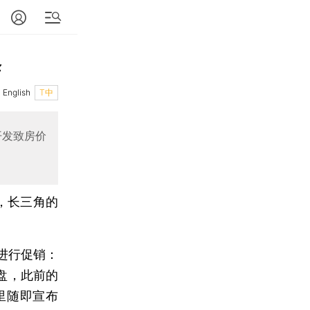
降
English
T中
开发致房价
，长三角的
进行促销：
清盘，此前的
榭里随即宣布