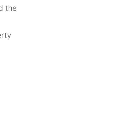
d the
rty