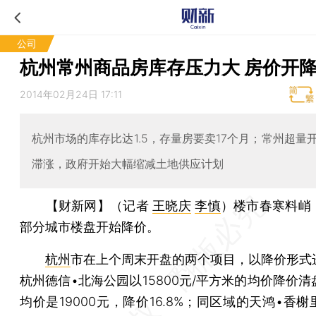
公司
杭州常州商品房库存压力大 房价开
2014年02月24日 17:11
杭州市场的库存比达1.5，存量房要卖17个月；常州超量
滞涨，政府开始大幅缩减土地供应计划
【财新网】（记者
王晓庆
李慎
）
楼市春寒料峭
部分城市楼盘开始降价。
杭州
市在上个周末开盘的两个项目，以降价形式
杭州德信•北海公园以15800元/平方米的均价降价
均价是19000元，降价16.8%；同区域的天鸿•香