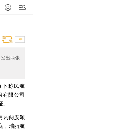
T中
已发出两张
（下称
民航
份有限公司
证。
月内两度颁
底，瑞丽航