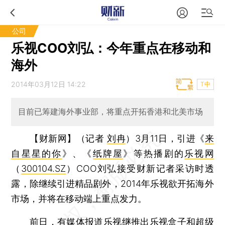
公司
乐视COO刘弘：今年重点在移动和
海外
2014年03月12日 14:22
T中
目前已筹建海外事业部，将重点开拓香港和北美市场
【财新网】（记者
刘冉
）
3月11日，引进《
来
自星星的你
》、《
纸牌屋
》等热播剧的
乐视网
（
300104.SZ
）COO刘弘接受财新记者采访时透
露，除继续引进精品剧外，2014年乐视欲开拓海外
市场，并将在移动端上重点发力。
前日，有媒体报道乐视继推出
乐视盒子
和超级