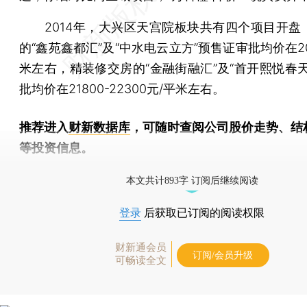
2014年，大兴区天宫院板块共有四个项目开盘
的“鑫苑鑫都汇”及“中水电云立方”预售证审批均价在20
米左右，精装修交房的“金融街融汇”及“首开熙悦春天
批均价在21800-22300元/平米左右。
推荐进入
财新数据库
，可随时查阅公司股价走势、结
等投资信息。
财新机器人产业指数(RII)已发布，
点击了解行业动态
本文共计893字 订阅后继续阅读
登录
后获取已订阅的阅读权限
财新通会员
订阅/会员升级
可畅读全文