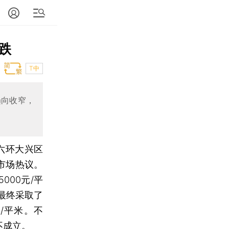
跌
T中
趋向收窄，
六环大兴区
市场热议。
00元/平
最终采取了
/平米。不
不成立。