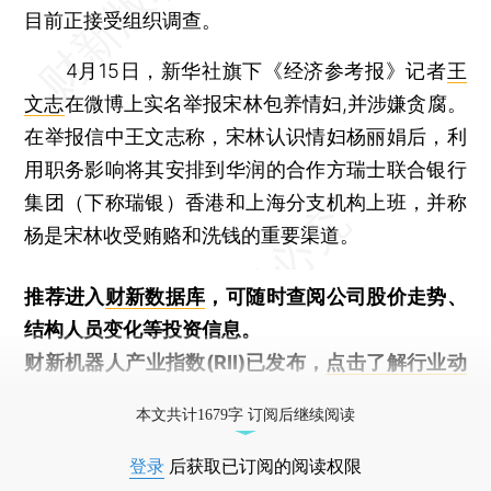
目前正接受组织调查。
4月15日，新华社旗下《经济参考报》记者
王
文志
在微博上实名举报宋林包养情妇,并涉嫌贪腐。
在举报信中王文志称，宋林认识情妇杨丽娟后，利
用职务影响将其安排到华润的合作方瑞士联合银行
集团（下称瑞银）香港和上海分支机构上班，并称
杨是宋林收受贿赂和洗钱的重要渠道。
推荐进入
财新数据库
，可随时查阅公司股价走势、
结构人员变化等投资信息。
财新机器人产业指数(RII)已发布，
点击了解行业动
态
本文共计1679字 订阅后继续阅读
登录
后获取已订阅的阅读权限