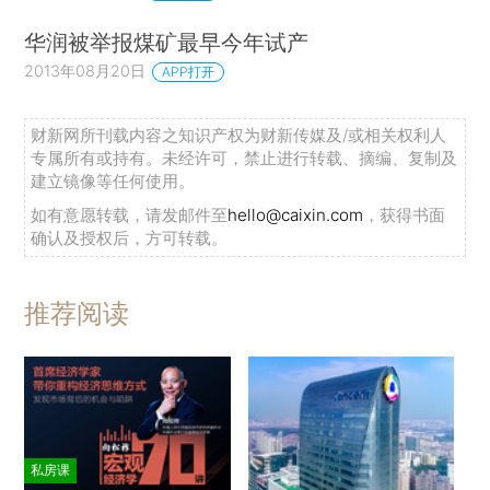
华润被举报煤矿最早今年试产
2013年08月20日
APP打开
财新网所刊载内容之知识产权为财新传媒及/或相关权利人
专属所有或持有。未经许可，禁止进行转载、摘编、复制及
建立镜像等任何使用。
如有意愿转载，请发邮件至
hello@caixin.com
，获得书面
确认及授权后，方可转载。
推荐阅读
私房课