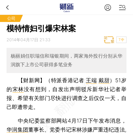
公司
模特情妇引爆宋林案
2014年04月17日 21:33
T中
杨丽娟任职瑞信和瑞银期间，两家海外投行分别从华
润旗下上市公司获得多笔业务
【财新网】（特派香港记者
王端
戴甜
）
51岁
的
宋林
没有想到，自发出声明驳斥新华社记者举
报、希望有关部门尽快进行调查之后仅仅一天，自
己即遭带走。
中央纪委监察部网站4月17日下午发布消息，
华润集团
董事长、党委书记宋林涉嫌严重违纪违法,