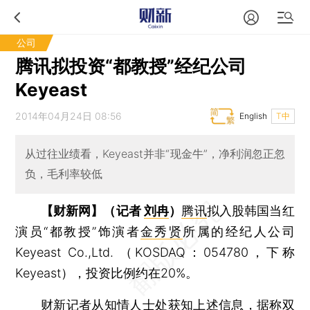
公司
腾讯拟投资“都教授”经纪公司
Keyeast
2014年04月24日 08:56
English
T中
从过往业绩看，Keyeast并非“现金牛”，净利润忽正忽
负，毛利率较低
【财新网】（记者
刘冉
）
腾讯
拟入股韩国当红
演员“都教授”饰演者
金秀贤
所属的经纪人公司
Keyeast Co.,Ltd. （KOSDAQ：054780，下称
Keyeast），投资比例约在20%。
财新记者从知情人士处获知上述信息，据称双