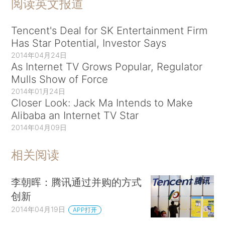
阅读英文报道
Tencent's Deal for SK Entertainment Firm
Has Star Potential, Investor Says
2014年04月24日
As Internet TV Grows Popular, Regulator
Mulls Show of Force
2014年01月24日
Closer Look: Jack Ma Intends to Make
Alibaba an Internet TV Star
2014年04月09日
相关阅读
李朝晖：腾讯通过并购的方式
创新
2014年04月19日
APP打开