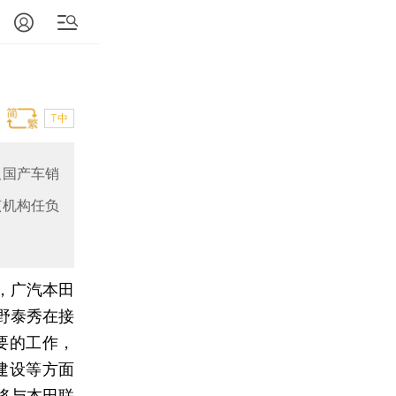
T中
及国产车销
该机构任负
，广汽本田
野泰秀在接
要的工作，
建设等方面
将与本田联