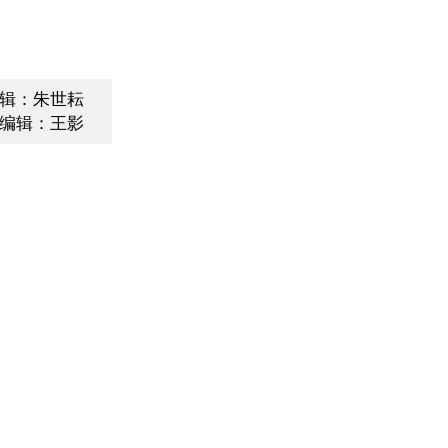
辑：朱世耘
编辑：王影