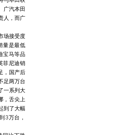
。广汽本田
责人，而广
。
市场接受度
销量是最低
迪宝马等品
英菲尼迪销
不足，国产后
不足两万台
了一系列大
哪，舌尖上
起到了大幅
到3万台，