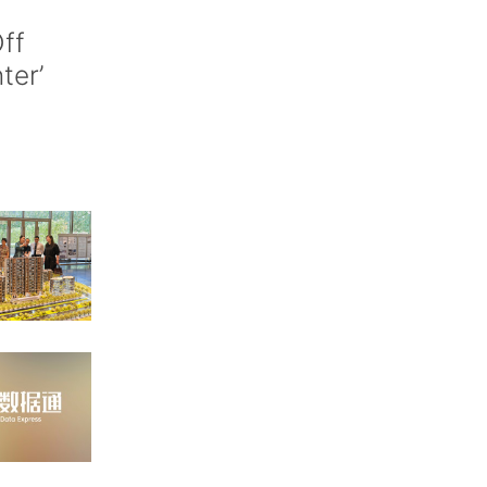
ff
nter’