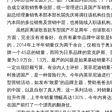
合成立讴歌销售事业部，统一管理进口及国产车销售
副总经理兼销售本部本部长閤先庆将调往该机构任负
汽本田的多位销售及营销中层，也将陆续入职该机构
虽然距离讴歌首款车型国产不足两年，但讴歌在
方面，完全没有准备好。在所有豪华品牌中讴歌是
的，2014年上半年销量仅为两千余台，仅相当于奥
牌一个4S店的销量，而同为日系品牌的雷克萨斯、
量为3.9万台、1.3万。最严的问题是如果基础销量
一定出现巨额亏算。有业内人士评价，英菲尼迪销量
时推进国产，是一种冒险行为。今年内英菲尼迪进行
型营销活动，如发布“敢爱”的品牌主题，赞助爸爸去
的中国，以及自创了真人秀。这一系列活动，对销量
拉升作用，上半年销量增幅高达130%，今年内将达
在国产前打了一个漂亮的翻身仗。