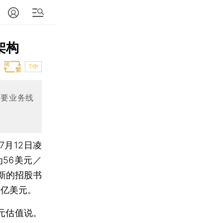
架构
T中
主要业务线
7月12日凌
56美元／
更新的招股书
3亿美元。
元估值说。