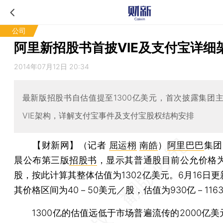
公司
阿里新招股书首披VIE及支付宝详细
2014年07月12日 20:34
最新版招股书自估值提至1300亿美元，首次披露集团
VIE架构，详解支付宝事件及支付宝股权结构安排
【财新网】（记者
屈运栩
南皓
）
阿里巴巴
集团
晨公布第三版
招股书
，显示其普通股目前公允价格为
股，按此计算其整体估值为1302亿美元。6月16日
其价格区间为40－50美元／股，估值为930亿－116
1300亿的估值远低于市场普遍流传的2000亿美