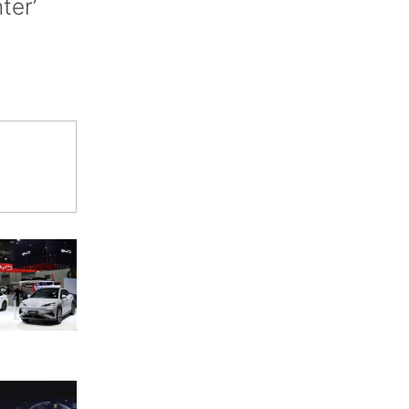
nter’