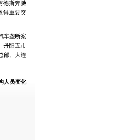
赛德斯奔驰
取得重要突
汽车垄断案
、丹阳五市
总部、大连
构人员变化