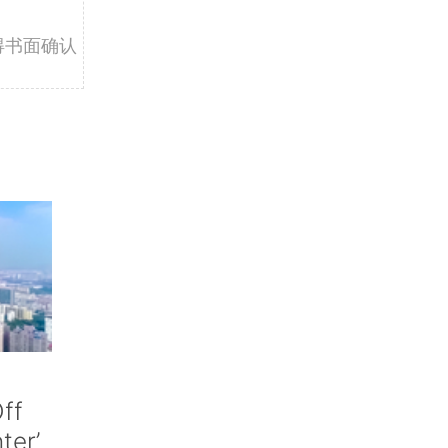
得书面确认
ff
nter’