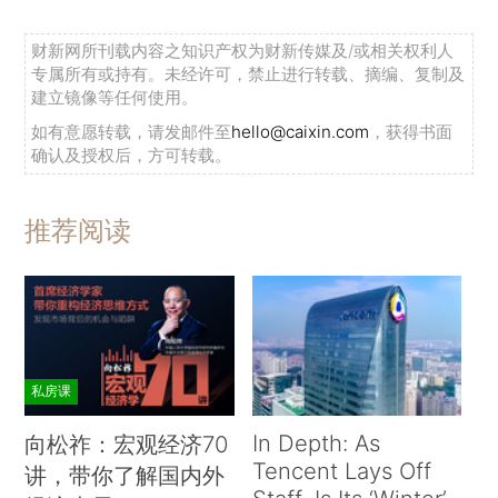
财新网所刊载内容之知识产权为财新传媒及/或相关权利人
专属所有或持有。未经许可，禁止进行转载、摘编、复制及
建立镜像等任何使用。
如有意愿转载，请发邮件至
hello@caixin.com
，获得书面
确认及授权后，方可转载。
推荐阅读
私房课
In Depth: As
向松祚：宏观经济70
Tencent Lays Off
讲，带你了解国内外