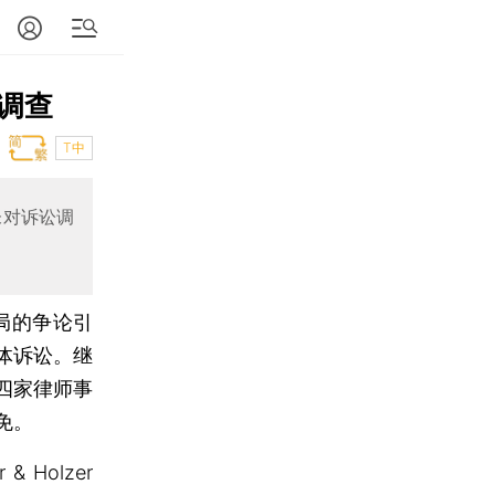
调查
T中
未对诉讼调
局的争论引
体诉讼。继
有四家律师事
免。
 Holzer