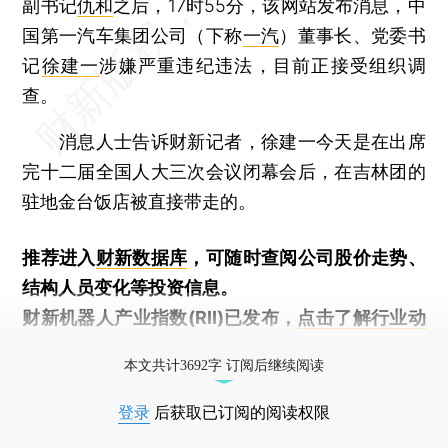
副书记
仇和
之后，17时55分，该网站发布消息，中
国第一汽车集团公司（下称
一汽
）董事长、党委书
记
徐建一
涉嫌严重违纪违法，目前正接受组织调
查。
消息人士告诉财新记者，徐建一今天是在出席
完十二届全国人大三次会议闭幕会后，在吉林团的
驻地金台饭店被直接带走的。
推荐进入
财新数据库
，可随时查阅公司股价走势、
结构人员变化等投资信息。
财新机器人产业指数(RII)已发布，
点击了解行业动
态
本文共计3692字 订阅后继续阅读
登录
后获取已订阅的阅读权限