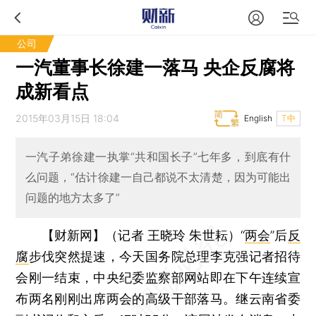
公司
一汽董事长徐建一落马 央企反腐将
成新看点
2015年03月15日 18:04
English
T中
一汽子弟徐建一执掌“共和国长子”七年多，到底有什
么问题，“估计徐建一自己都说不太清楚，因为可能出
问题的地方太多了”
【财新网】（记者 王晓玲 朱世耘）
“
两会
”后
反
腐
步伐突然提速，今天国务院总理李克强记者招待
会刚一结束，中央纪委监察部网站即在下午连续宣
布两名刚刚出席两会的高级干部落马。继云南省委