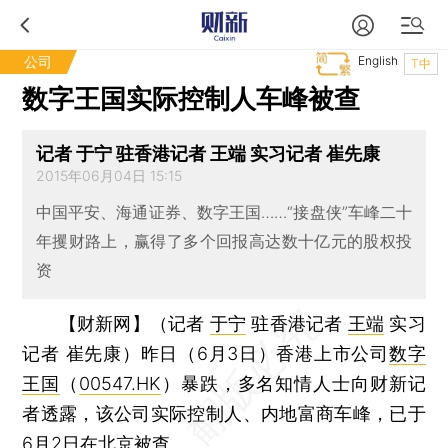
公司
English
T中
数字王国实际控制人车峰被查
记者 于宁 驻香港记者 王端 实习记者 崔先康
2015年06月04日 15:15
中国平安、海通证券、数字王国……“接盘侠”车峰二十
年攫财路上，赢得了多个回报高达数十亿元的股权投
资
【财新网】（记者
于宁
驻香港记者
王端
实习
记者 崔先康）
昨日（6月3日）香港上市公司
数字
王国
（
00547.HK
）暴跌，多名知情人士向财新记
者透露，该公司实际控制人、内地富商车峰，已于
6月2日在北京被查。