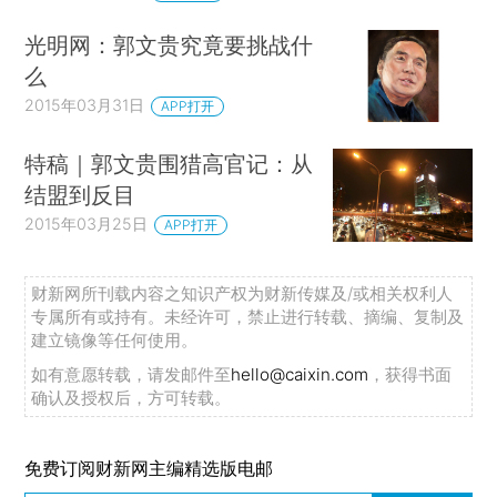
光明网：郭文贵究竟要挑战什
么
2015年03月31日
APP打开
特稿｜郭文贵围猎高官记：从
结盟到反目
2015年03月25日
APP打开
财新网所刊载内容之知识产权为财新传媒及/或相关权利人
专属所有或持有。未经许可，禁止进行转载、摘编、复制及
建立镜像等任何使用。
如有意愿转载，请发邮件至
hello@caixin.com
，获得书面
确认及授权后，方可转载。
免费订阅财新网主编精选版电邮