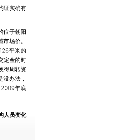
均证实确有
。
的位于朝阳
域市场价。
26平米的
交定金的时
换得周转资
是没办法，
009年底
构人员变化