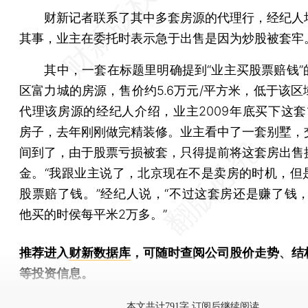
财新记者联系了其中多套房源的代理行，经纪人
其事，业主在委托时表示急于出售是因为炒股被套牢
其中，一套在标题里明确提到“业主买股票赔钱”
区富力城的房源，售价约5.6万元/平方米，低于该区
代理该房源的经纪人介绍，业主2009年底买下这套1
房子，去年刚刚做完精装修。业主看中了一套别墅，
间到了，由于股票亏损被套，只得提前将这套房出售
金。“我跟业主说了，北京现在不是卖房的时机，但
股票赔了钱。”经纪人说，“不过这套房还是赚了钱，2
他买的时侯每平米2万多。”
推荐进入
财新数据库
，可随时查阅公司股价走势、结
等投资信息。
财新机器人产业指数(RII)已发布，
点击了解行业动态
本文共计791字 订阅后继续阅读