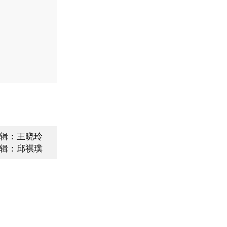
辑：王晓玲
辑：邱祺璞