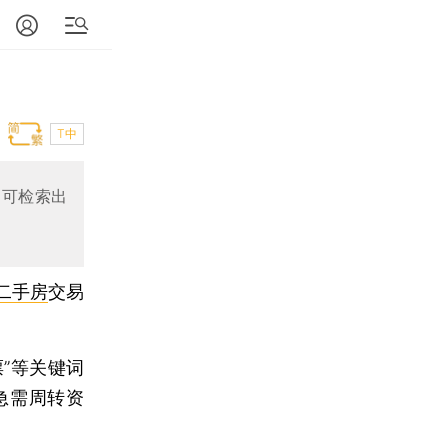
T中
词可检索出
二手房
交易
”等关键词
急需周转资