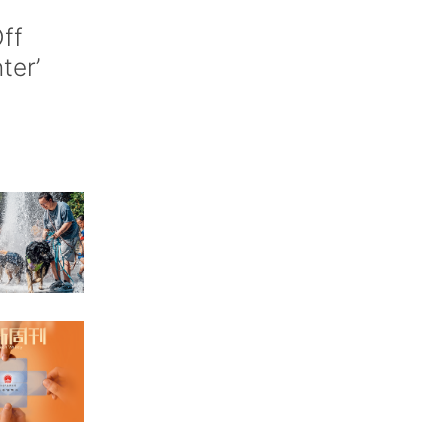
ff
nter’