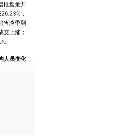
增推盘量开
6.23%，
销售淡季到
成交上涨；
少。
构人员变化