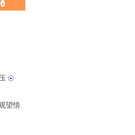
释压
观望情