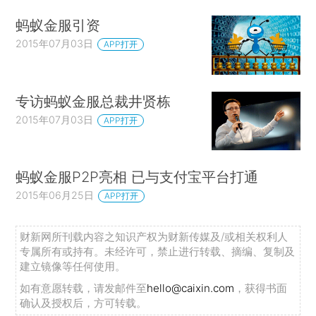
蚂蚁金服引资
2015年07月03日
APP打开
专访蚂蚁金服总裁井贤栋
2015年07月03日
APP打开
蚂蚁金服P2P亮相 已与支付宝平台打通
2015年06月25日
APP打开
财新网所刊载内容之知识产权为财新传媒及/或相关权利人
专属所有或持有。未经许可，禁止进行转载、摘编、复制及
建立镜像等任何使用。
如有意愿转载，请发邮件至
hello@caixin.com
，获得书面
确认及授权后，方可转载。