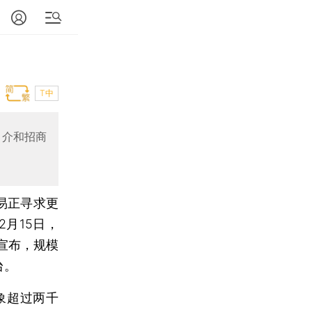
T中
中介和招商
易正寻求更
月15日，
宣布，规模
台。
象超过两千