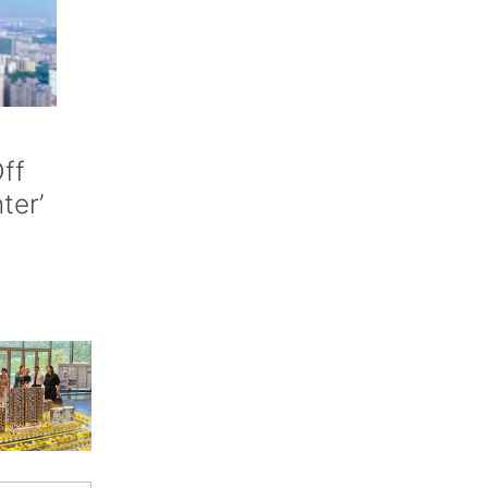
ff
nter’