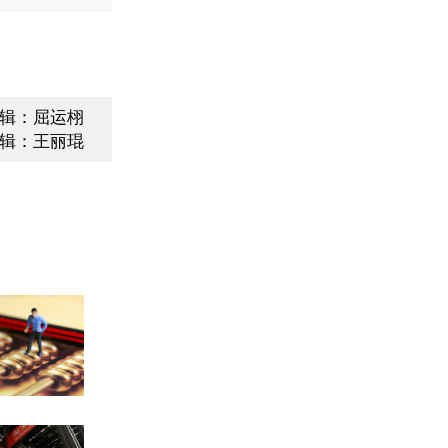
辑：屈运栩
辑：王丽琨