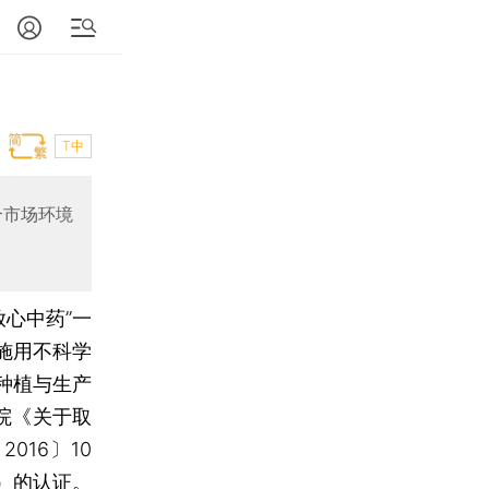
T中
合市场环境
放心中药”一
施用不科学
种植与生产
院《关于取
16〕10
）的认证。