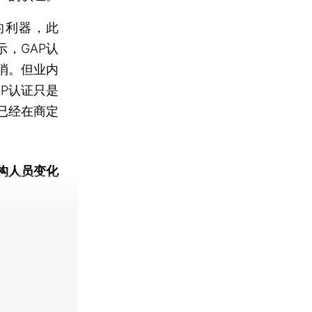
的利器，此
，GAP认
消。但业内
P认证只是
已经在商定
构人员变化