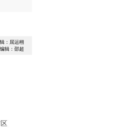
辑：屈运栩
编辑：邵超
灾区