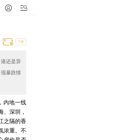
T中
香港还是异
出现暴跌情
，内地一线
海、深圳，
江之隔的香
氛浓重。不
心
房价
是否