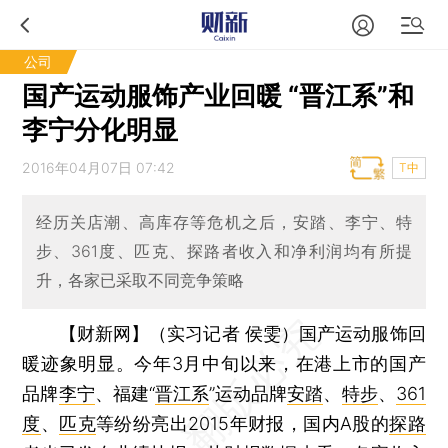
公司
国产运动服饰产业回暖 “晋江系”和
李宁分化明显
2016年04月07日 07:42
T中
经历关店潮、高库存等危机之后，安踏、李宁、特
步、361度、匹克、探路者收入和净利润均有所提
升，各家已采取不同竞争策略
【财新网】（实习记者 侯雯）
国产运动服饰回
暖迹象明显。今年3月中旬以来，在港上市的国产
品牌
李宁
、福建“
晋江系
”运动品牌
安踏
、
特步
、
361
度
、
匹克
等纷纷亮出2015年财报，国内A股的
探路