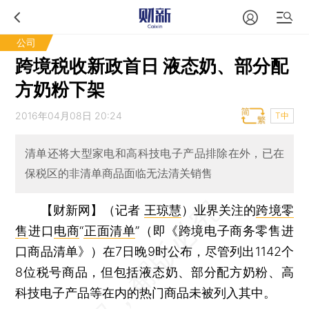
公司
跨境税收新政首日 液态奶、部分配
方奶粉下架
2016年04月08日 20:24
T中
清单还将大型家电和高科技电子产品排除在外，已在
保税区的非清单商品面临无法清关销售
【财新网】（记者
王琼慧
）
业界关注的
跨境零
售
进口
电商
“
正面清单
”（即《跨境电子商务零售进
口商品清单》）在7日晚9时公布，尽管列出1142个
8位税号商品，但包括液态奶、部分配方奶粉、高
科技电子产品等在内的热门商品未被列入其中。