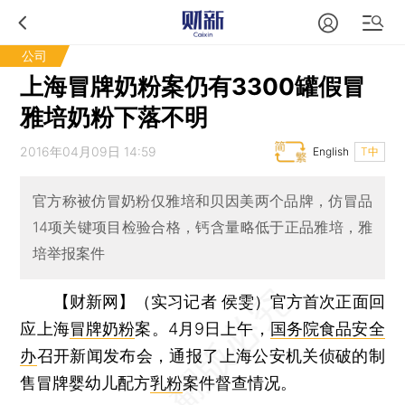
公司
上海冒牌奶粉案仍有3300罐假冒
雅培奶粉下落不明
2016年04月09日 14:59
English
T中
官方称被仿冒奶粉仅雅培和贝因美两个品牌，仿冒品
14项关键项目检验合格，钙含量略低于正品雅培，雅
培举报案件
【财新网】（实习记者 侯雯）
官方首次正面回
应上海
冒牌奶粉
案。4月9日上午，
国务院食品安全
办
召开新闻发布会，通报了上海公安机关侦破的制
售冒牌婴幼儿配方
乳粉
案件督查情况。