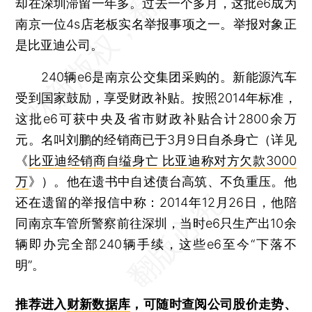
却在深圳滞留一年多。过去一个多月，这批e6成为
南京一位4s店老板实名举报事项之一。举报对象正
是比亚迪公司。
240辆e6是南京公交集团采购的。新能源汽车
受到国家鼓励，享受财政补贴。按照2014年标准，
这批e6可获中央及省市财政补贴合计2800余万
元。名叫刘鹏的经销商已于3月9日自杀身亡（详见
《
比亚迪经销商自缢身亡 比亚迪称对方欠款3000
万
》）。他在遗书中自述债台高筑、不负重压。他
还在遗留的举报信中称：2014年12月26日，他陪
同南京车管所警察前往深圳，当时e6只生产出10余
辆即办完全部240辆手续，这些e6至今“下落不
明”。
推荐进入
财新数据库
，可随时查阅公司股价走势、