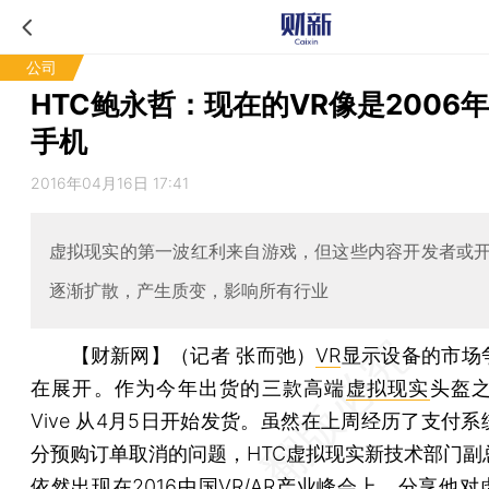
公司
HTC鲍永哲：现在的VR像是2006
手机
2016年04月16日 17:41
虚拟现实的第一波红利来自游戏，但这些内容开发者或
逐渐扩散，产生质变，影响所有行业
【财新网】（记者 张而弛）
VR
显示设备的市场
在展开。作为今年出货的三款高端
虚拟现实
头盔之
Vive 从4月5日开始发货。虽然在上周经历了支付
分预购订单取消的问题，HTC虚拟现实新技术部门副
依然出现在2016中国VR/AR产业峰会上，分享他