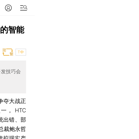
年的智能
T中
开发技巧会
争夺大战正
一， HTC
系统出错、部
总裁鲍永哲
对虚拟现实产