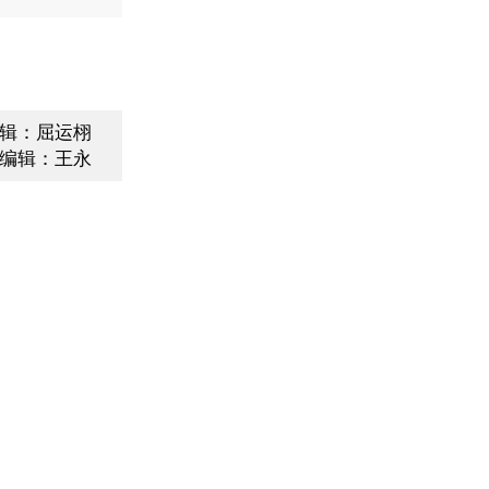
辑：屈运栩
编辑：王永