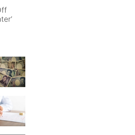
ff
nter’