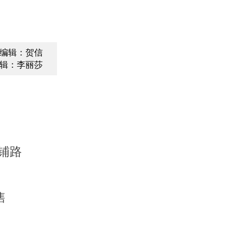
编辑：贺信
辑：李丽莎
铺路
售