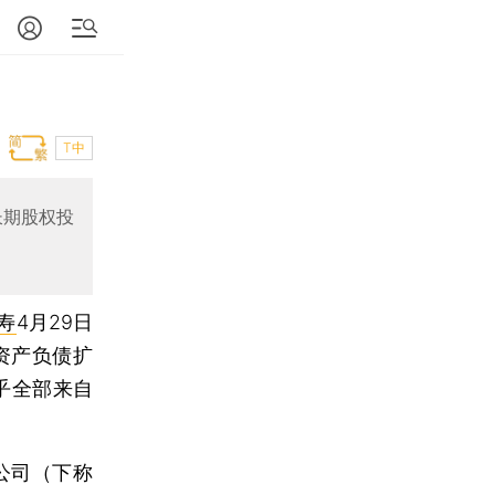
T中
长期股权投
寿
4月29日
资产负债扩
乎全部来自
公司（下称