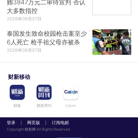
贿3847万元二审待宣判 否认
大多数指控
2026年08月07日
泰国发生致命校园枪击案至少
6人死亡 枪手祖父母亦被杀
2026年08月07日
财新移动
财新
财新周刊
Caixin
登录
网页版
订阅电邮
|
|
Copyright 财新网 All Rights Reserved