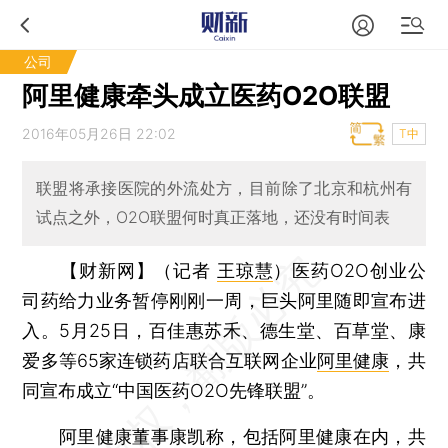
公司
阿里健康牵头成立医药O2O联盟
2016年05月26日 22:02
T中
联盟将承接医院的外流处方，目前除了北京和杭州有
试点之外，O2O联盟何时真正落地，还没有时间表
【财新网】（记者
王琼慧
）
医药O2O创业公
司药给力业务暂停刚刚一周，巨头阿里随即宣布进
入。5月25日，百佳惠苏禾、德生堂、百草堂、康
爱多等65家连锁药店联合互联网企业
阿里健康
，共
同宣布成立“中国医药O2O先锋联盟”。
阿里健康董事康凯称，包括阿里健康在内，共