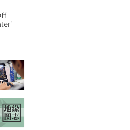
ff
nter’