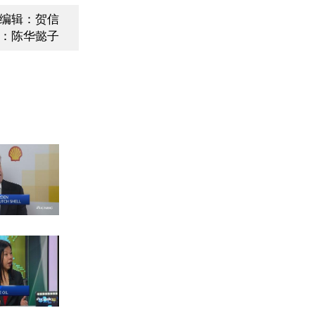
编辑：贺信
：陈华懿子