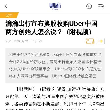
公司
滴滴出行宣布换股收购Uber中国
两方创始人怎么说？（附视频）
2016年08月01日 19:06
T中
相当于17.7%的经济权益，优步中国的其余股东将获得
合计2.3%的经济权益，滴滴出行创始人兼董事长程维
将加入Uber全球董事会，Uber全球CEO卡兰尼克也
将加入滴滴出行董事会，Uber中国将保持独立运营
【财新网】（记者 刘晓景
屈运栩
叶展旗）
八
月的第一天，
滴滴
与
Uber中国
合并的消息突然被踢
爆，各类传言仍在不断发酵。8月1日下午，滴滴出