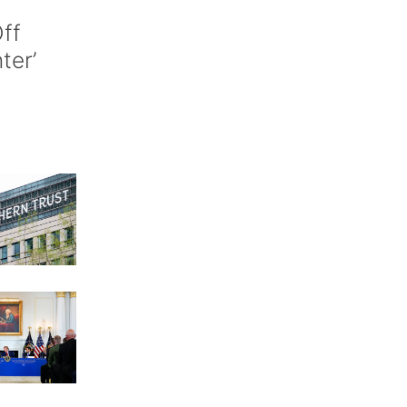
ff
nter’