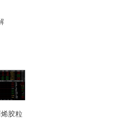
解
丙烯胶粒