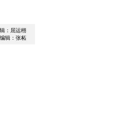
辑：屈运栩
编辑：张柘