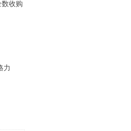
全数收购
格力