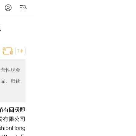
牌
T中
经营性现金
产品、归还
稍有回暖即
份有限公司
onHong