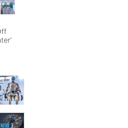
ff
nter’