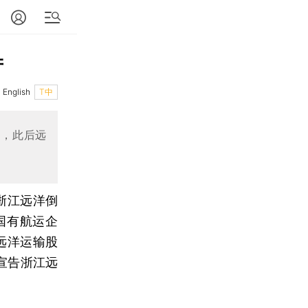
产
English
T中
力，此后远
浙江远洋倒
国有航运企
远洋运输股
宣告浙江远