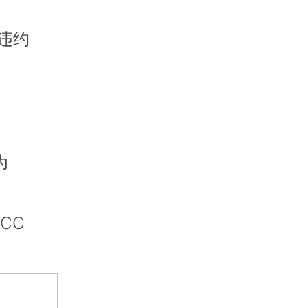
违约
为
CC