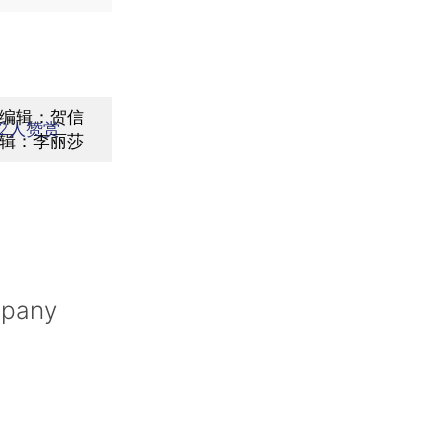
编辑：贺信
2
人赞赏
辑：李丽莎
mpany