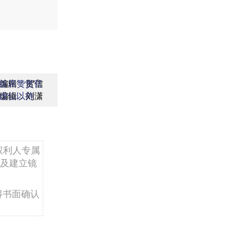
编辑：贺信
首席赞赏官
编辑：刘潇
虚位以待
权利人专属
及建立镜
得书面确认