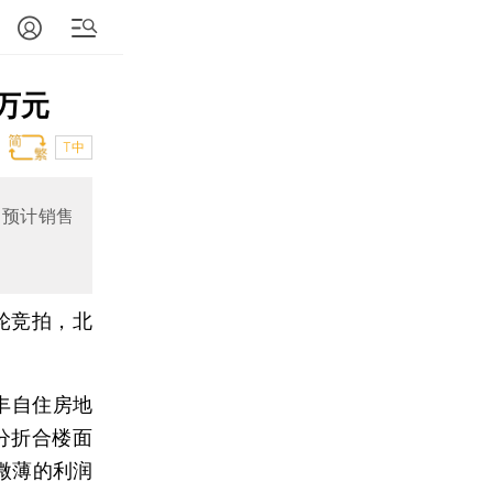
万元
T中
，预计销售
轮竞拍，北
永丰自住房地
分折合楼面
。微薄的利润