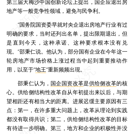
第三届大梅沙中国创新论坛上提出，国企应退出房
地产等一般竞争性领域，避免与民争利。
“国务院国资委早就对央企退出房地产行业有过
明确的要求，当时还列出名单，提出限期退出，但
是直到今天，这种承诺、这种要求根本没有兑
现。”邵秉仁说。他认为，部分国有企业在今年这一
轮房地产市场价格上涨过程当中起到重要推动作
用，以至于“
地王
”重新频频出现。
邵秉仁认为，
国企国资改革
是
供给侧改革
的核
心。供给侧结构性改革自从年初提出来以后，与期
望相距还有相当大的距离。进展迟缓主要原因有三
点：第一，在许多重大问题上，改革从理论到实践
都没有取得共识；第二，供给侧结构性改革的目标
有待进一步明确。第三，地方和企业的积极性并没