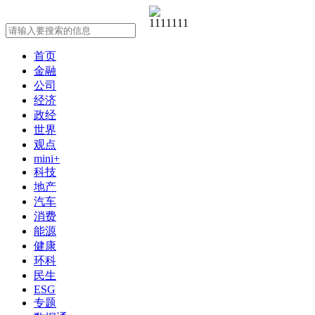
首页
金融
公司
经济
政经
世界
观点
mini+
科技
地产
汽车
消费
能源
健康
环科
民生
ESG
专题