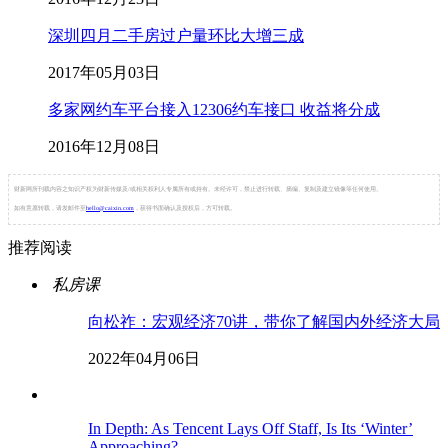
深圳四月二手房过户量环比大增三成
2017年05月03日
多家网约车平台接入12306约车接口 收益将分成
2016年12月08日
财新网所刊载内容之知识产权为财新传媒及/或相关权利人专属所有或持有。未经许可，禁止进行转载、摘编、复制及建立镜像等任何使用。
如有意愿转载，请发邮件至
hello@caixin.com
，获得书面确认及授权后，方可转载。
推荐阅读
私房课
向松祚：宏观经济70讲，带你了解国内外经济大局
2022年04月06日
In Depth: As Tencent Lays Off Staff, Is Its ‘Winter’
Approaching?