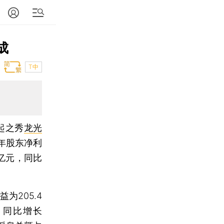
成
T中
起之秀
龙光
全年股东净利
1亿元，同比
205.4
，同比增长