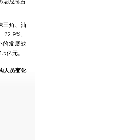
，派息总额占
珠三角、汕
22.9%、
核心的发展战
.5亿元。
构人员变化