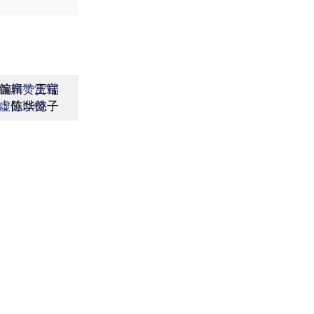
编辑：王端
首席赞赏官
：陈华懿子
虚位以待