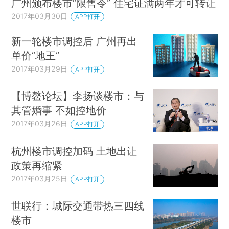
广州颁布楼市“限售令” 住宅证满两年才可转让
2017年03月30日
APP打开
新一轮楼市调控后 广州再出
单价“地王”
2017年03月29日
APP打开
【博鳌论坛】李扬谈楼市：与
其管婚事 不如控地价
2017年03月26日
APP打开
杭州楼市调控加码 土地出让
政策再缩紧
2017年03月25日
APP打开
世联行：城际交通带热三四线
楼市