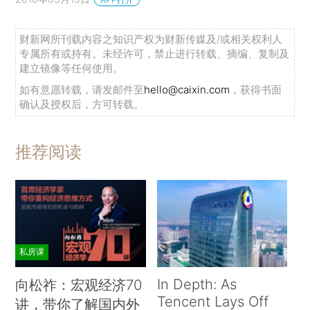
财新网所刊载内容之知识产权为财新传媒及/或相关权利人
专属所有或持有。未经许可，禁止进行转载、摘编、复制及
建立镜像等任何使用。
如有意愿转载，请发邮件至
hello@caixin.com
，获得书面
确认及授权后，方可转载。
推荐阅读
私房课
In Depth: As
向松祚：宏观经济70
Tencent Lays Off
讲，带你了解国内外