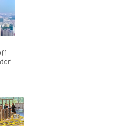
ff
nter’