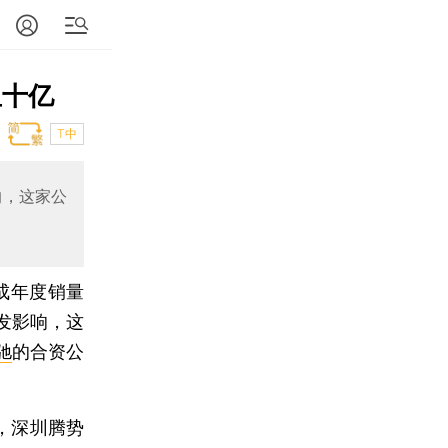
血十亿
T中
响，这家公
成年度销量
发影响，这
驰
的合资公
，深圳腾势