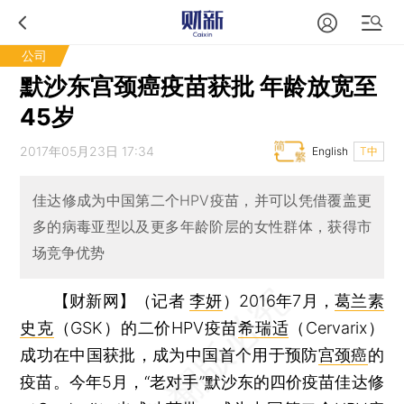
公司
默沙东宫颈癌疫苗获批 年龄放宽至
45岁
2017年05月23日 17:34
English
T中
佳达修成为中国第二个HPV疫苗，并可以凭借覆盖更
多的病毒亚型以及更多年龄阶层的女性群体，获得市
场竞争优势
【财新网】（记者
李妍
）
2016年7月，
葛兰素
史克
（GSK）的二价HPV疫苗
希瑞适
（Cervarix）
成功在中国获批，成为中国首个用于预防
宫颈癌
的
疫苗。今年5月，“老对手”默沙东的四价疫苗佳达修