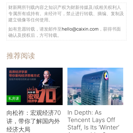
财新网所刊载内容之知识产权为财新传媒及/或相关权利人
专属所有或持有。未经许可，禁止进行转载、摘编、复制及
建立镜像等任何使用。
如有意愿转载，请发邮件至
hello@caixin.com
，获得书面
确认及授权后，方可转载。
推荐阅读
私房课
In Depth: As
向松祚：宏观经济70
Tencent Lays Off
讲，带你了解国内外
Staff, Is Its ‘Winter’
经济大局