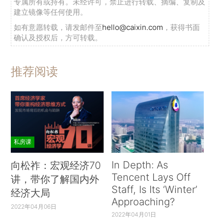
专属所有或持有。未经许可，禁止进行转载、摘编、复制及
建立镜像等任何使用。
如有意愿转载，请发邮件至
hello@caixin.com
，获得书面
确认及授权后，方可转载。
推荐阅读
私房课
In Depth: As
向松祚：宏观经济70
Tencent Lays Off
讲，带你了解国内外
Staff, Is Its ‘Winter’
经济大局
Approaching?
2022年04月06日
2022年04月01日