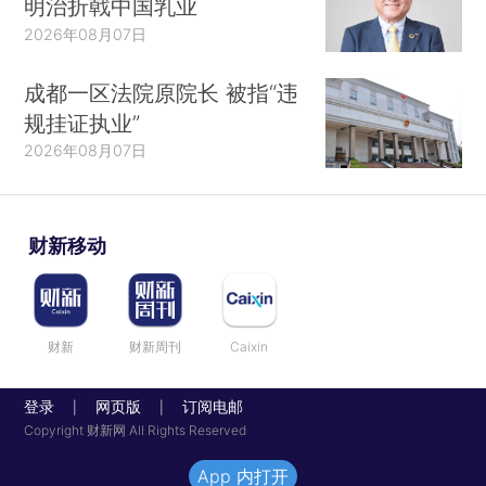
明治折戟中国乳业
2026年08月07日
成都一区法院原院长 被指“违
规挂证执业”
2026年08月07日
财新移动
财新
财新周刊
Caixin
登录
网页版
订阅电邮
|
|
Copyright 财新网 All Rights Reserved
App 内打开