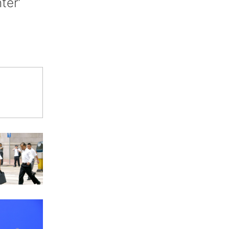
nter’