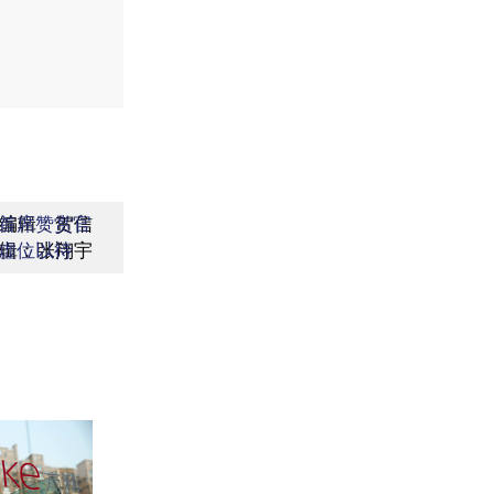
编辑：贺信
首席赞赏官
辑：张翔宇
虚位以待