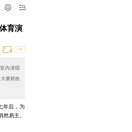
际体育演
T中
和室内演唱
入大量财政
七年后，为
悄然易主。