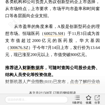
各类机构和公司负责人热议创新型药企上市选择，
从市场特点，上市要求，市场平均市盈率和时间窗
口等各层面向企业支招。
从市盈率的角度来看，A股是创新型药企的理
想市场。恒瑞医药（
600276.SH
）于11月3日成为首
支市值超过2000亿元的医药股，华大基因
（
300676.SZ
）于今年7月14日上市，发行价为13.64
元，现已涨至200元以上，市值突破800亿元。
推荐进入
财新数据库
，可随时查阅公司股价走势、
结构人员变化等投资信息。
财新机器人产业指数(RII)已发布，
点击了解行业动
态
本文共计1508字 订阅后继续阅读
说说你的看法...
0
条评论
收藏
分享
登录
后获取已订阅的阅读权限