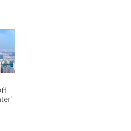
ff
nter’