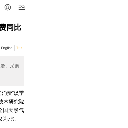
费同比
English
T中
气源、采购
气
消费“淡季
技术研究院
全国天然气
仅为7%。