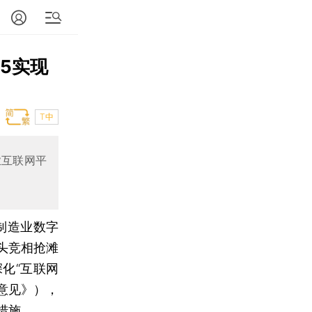
5实现
T中
业互联网平
制造业数字
头竞相抢滩
化“互联网
意见》），
措施。