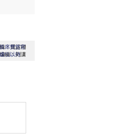
辑：屈运栩
首席赞赏官
编辑：刘潇
虚位以待