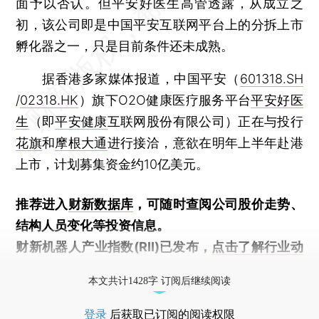
面予以否认。但平安好医生高管透露，从成立之
初，该公司即是中国平安互联网平台上的分拆上市
孵化器之一，只是目前条件还未成熟。
据香港多家媒体报道，中国平安（
601318.SH
/
02318.HK
）旗下O2O健康医疗服务平台
平安好医
生
（即
平安健康
互联网股份有限公司）正在与投行
花旗
和
摩根大通
进行接洽，意欲在明年上半年赴港
上市，计划募集资金约10亿美元。
推荐进入
财新数据库
，可随时查阅公司股价走势、
结构人员变化等投资信息。
财新机器人产业指数(RII)已发布，
点击了解行业动
态
本文共计1428字 订阅后继续阅读
登录
后获取已订阅的阅读权限