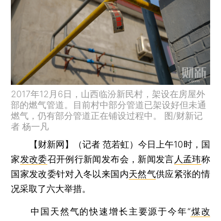
2017年12月6日，山西临汾新民村，架设在房屋外
部的燃气管道。目前村中部分管道已架设好但未通
燃气，仍有部分管道正在铺设过程中。 图/财新记
者 杨一凡
【财新网】（记者 范若虹）
今日上午10时，国
家
发改委
召开例行新闻发布会，新闻发言
人孟玮
称
国家发改委针对入冬以来国内
天然气
供应紧张的情
况采取了六大举措。
中国天然气的快速增长主要源于今年“
煤改