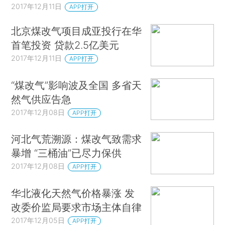
方面来满足。今年1-11月，国内生产天然气1338亿
2017年12月11日
APP打开
立方米，同比增长10.5%。进口天然气817亿立方
北京煤改气项目成亚投行在华
米，增长28.9%。
首笔投资 贷款2.5亿美元
孟玮表示，对目前“煤改电”、“煤改气”没到位的
2017年12月11日
APP打开
情况，允许民众使用煤炭取暖。“煤改气”到位的要
“煤改气”影响波及全国 多省天
确保供气，包括提前和超出原有改造计划已实施改
然气供应告急
造的新增用户，也包括之前因种种原因尚未落实供
2017年12月08日
APP打开
气合同的用户，只要是民生采暖用气，都将确保供
应，供气有缺口的地方要认真落实“压非保民”方
河北气荒溯源：煤改气致需求
案，即压非居民用气，保证居民用气。“只要是民生
暴增 “三桶油”已尽力保供
用气，无论是合同内还是合同外，都要无条件予以
2017年12月08日
APP打开
保障。”她说，同时，各地要确保用气用电安全，尤
华北液化天然气价格暴涨 发
其是农村地区。■
改委价监局要求市场主体自律
2017年12月05日
APP打开