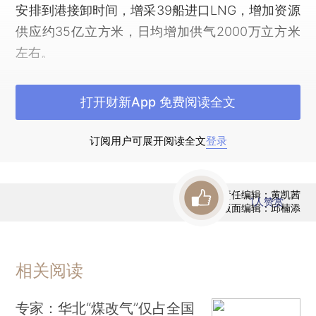
安排到港接卸时间，增采39船进口LNG，增加资源
供应约35亿立方米，日均增加供气2000万立方米
左右。
三是“南气北调”。在天津、浙江、福建、广东
打开财新App 免费阅读全文
等地通过油气企业之间资源互换，增加北方取暖地
区天然气供应。12月以来，已在不同企业间通过资
订阅用户可展开阅读全文
登录
源置换调剂近1400万立方米/日，预计近日可进一
步增至1900万立方米/日左右。
责任编辑：黄凯茜
四是挖掘能源品种替代潜力。12月8日，国家
1
人赞赏
版面编辑：邱楠添
发改委与环保部协商，经北京市政府同意，启动华
能北京热电厂燃煤应急备用机组，置换出天然气
200万立方米/日。同时，组织地方和电力企业适量
相关阅读
压减燃气发电机组用气，较12月初压减发电用气
专家：华北“煤改气”仅占全国
800万立方米/日。合计已落实置换天然气使用