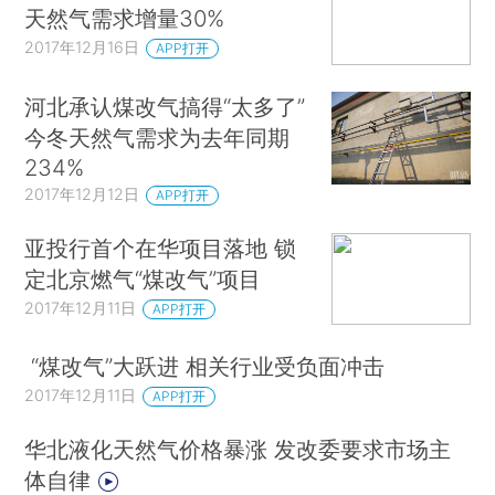
天然气需求增量30%
1000万立方米/日。（参见财新网《
驰援华北气荒
2017年12月16日
APP打开
北京紧急启动备用燃煤机组
》）
五是发挥储备天然气调节作用。保持各大储气
河北承认煤改气搞得“太多了”
今冬天然气需求为去年同期
库持续满负荷采气，采气量接近8000万立方米/
234%
日，同比增长30%以上。启动金坛储气库应急采
2017年12月12日
APP打开
气。
亚投行首个在华项目落地 锁
六是发挥非居民大用户的调峰作用。优先压减
定北京燃气“煤改气”项目
中石油
、
中石化
、
中海油
企业系统内部炼厂、油田
2017年12月11日
APP打开
热采、LNG液化厂用气，增加对社会的资源供应；
适量压减直供化工、甲醇、LNG液化厂、化肥等非
“煤改气”大跃进 相关行业受负面冲击
居民用气1500万立方米/日，确保民生用气不受影
2017年12月11日
APP打开
响。
华北液化天然气价格暴涨 发改委要求市场主
中国天然气的需求主要依靠国内自产和进口两
体自律